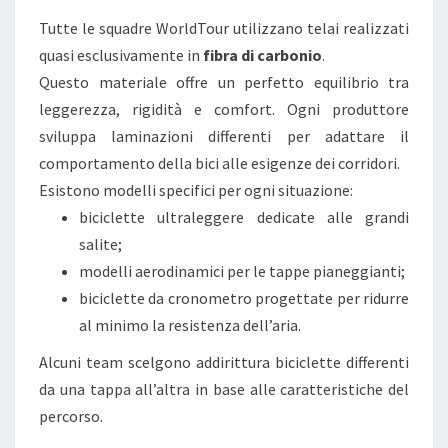
A
Tutte le squadre WorldTour utilizzano telai realizzati
T
quasi esclusivamente in
fibra di carbonio
.
U
Questo materiale offre un perfetto equilibrio tra
R
leggerezza, rigidità e comfort. Ogni produttore
A
sviluppa laminazioni differenti per adattare il
E
comportamento della bici alle esigenze dei corridori.
L
Esistono modelli specifici per ogni situazione:
A
biciclette ultraleggere dedicate alle grandi
T
salite;
E
modelli aerodinamici per le tappe pianeggianti;
C
biciclette da cronometro progettate per ridurre
N
al minimo la resistenza dell’aria.
O
Alcuni team scelgono addirittura biciclette differenti
L
da una tappa all’altra in base alle caratteristiche del
O
percorso.
G