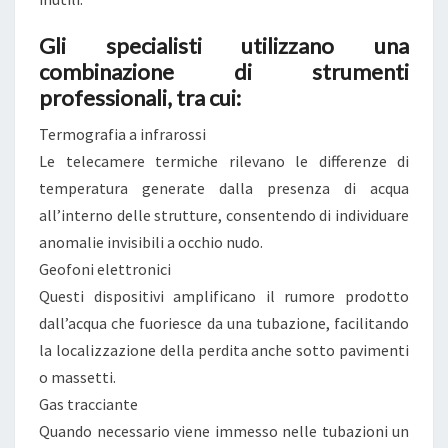
A
Gli specialisti utilizzano una
D
combinazione di strumenti
E
professionali, tra cui:
M
O
Termografia a infrarossi
L
Le telecamere termiche rilevano le differenze di
I
temperatura generate dalla presenza di acqua
Z
all’interno delle strutture, consentendo di individuare
I
anomalie invisibili a occhio nudo.
O
Geofoni elettronici
N
Questi dispositivi amplificano il rumore prodotto
I
dall’acqua che fuoriesce da una tubazione, facilitando
E
la localizzazione della perdita anche sotto pavimenti
P
o massetti.
A
Gas tracciante
G
Quando necessario viene immesso nelle tubazioni un
A