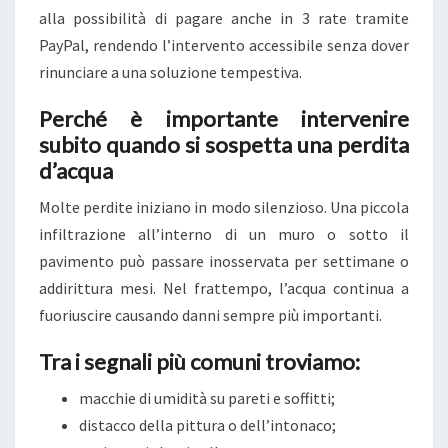
alla possibilità di pagare anche in 3 rate tramite
A
PayPal, rendendo l’intervento accessibile senza dover
S
rinunciare a una soluzione tempestiva.
A
:
Perché è importante intervenire
C
subito quando si sospetta una perdita
O
d’acqua
M
Molte perdite iniziano in modo silenzioso. Una piccola
E
infiltrazione all’interno di un muro o sotto il
I
pavimento può passare inosservata per settimane o
N
addirittura mesi. Nel frattempo, l’acqua continua a
D
fuoriuscire causando danni sempre più importanti.
I
V
Tra i segnali più comuni troviamo:
I
macchie di umidità su pareti e soffitti;
D
distacco della pittura o dell’intonaco;
U