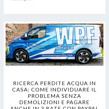
R
RICERCA PERDITE ACQUA IN
I
CASA: COME INDIVIDUARE IL
C
PROBLEMA SENZA
E
DEMOLIZIONI E PAGARE
R
ANCHE IN 3 RATE CON PAYPAL