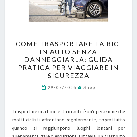
C
COME TRASPORTARE LA BICI
O
IN AUTO SENZA
M
DANNEGGIARLA: GUIDA
E
PRATICA PER VIAGGIARE IN
T
SICUREZZA
R
A
29/07/2026
Shop
S
P
Trasportare una bicicletta in auto è un’operazione che
O
molti ciclisti affrontano regolarmente, soprattutto
R
quando si raggiungono luoghi lontani per
T
allenamenti, gare o escursioni. Tuttavia, un trasporto
A