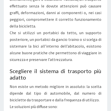
effettuato senza le dovute attenzioni può causare
R
graffi, deformazioni, danni ai componenti o, nei casi
E
peggiori, compromettere il corretto funzionamento
L
della bicicletta.
A
Che si utilizzi un portabici da tetto, un supporto
B
posteriore, un portabici da gancio traino o si scelga di
I
sistemare la bici all’interno dell’abitacolo, esistono
C
alcune buone pratiche che permettono di viaggiare in
I
sicurezza e preservare l’attrezzatura.
I
N
Scegliere il sistema di trasporto più
A
adatto
U
Non esiste un metodo migliore in assoluto: la scelta
T
dipende dal tipo di automobile, dal numero di
O
biciclette da trasportare e dalla frequenza di utilizzo.
S
Le soluzioni più diffuse sono:
E