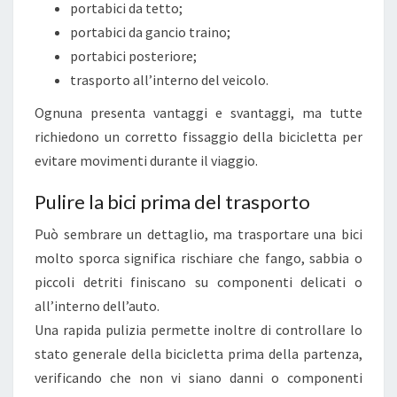
portabici da tetto;
N
portabici da gancio traino;
Z
portabici posteriore;
A
trasporto all’interno del veicolo.
D
A
Ognuna presenta vantaggi e svantaggi, ma tutte
N
richiedono un corretto fissaggio della bicicletta per
N
evitare movimenti durante il viaggio.
E
Pulire la bici prima del trasporto
G
G
Può sembrare un dettaglio, ma trasportare una bici
I
molto sporca significa rischiare che fango, sabbia o
A
piccoli detriti finiscano su componenti delicati o
R
all’interno dell’auto.
L
Una rapida pulizia permette inoltre di controllare lo
A
stato generale della bicicletta prima della partenza,
:
verificando che non vi siano danni o componenti
G