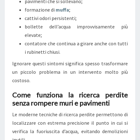
pavimenti che si sollevano;
A
formazione di
muffa
;
R
cattivi odori persistenti;
E
bollette dell’acqua improvvisamente più
I
elevate;
L
contatore che continua a girare anche con tutti
P
i rubinetti chiusi.
R
O
Ignorare questi sintomi significa spesso trasformare
B
un piccolo problema in un intervento molto più
L
costoso.
E
Come funziona la ricerca perdite
M
senza rompere muri e pavimenti
A
S
Le moderne tecniche di ricerca perdite permettono di
E
localizzare con estrema precisione il punto in cui si
N
verifica la fuoriuscita d’acqua, evitando demolizioni
Z
inutili.