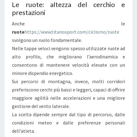
I
Le ruote: altezza del cerchio e
prestazioni
A
C
Anche le
H
ruote
https://www.titanosport.com/ciclismo/ruote
E
svolgono un ruolo fondamentale.
F
Nelle tappe veloci vengono spesso utilizzate ruote ad
A
alto profilo, che migliorano l’aerodinamica e
N
consentono di mantenere velocità elevate con un
N
minore dispendio energetico.
O
Sui percorsi di montagna, invece, molti corridori
L
preferiscono cerchi più bassi e leggeri, capaci di offrire
A
maggiore agilità nelle accelerazioni e una migliore
D
gestione del vento laterale.
I
La scelta dipende sempre dal tipo di percorso, dalle
F
condizioni meteo e dalle preferenze personali
F
dell’atleta.
E