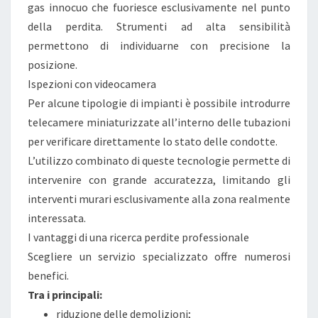
gas innocuo che fuoriesce esclusivamente nel punto
R
della perdita. Strumenti ad alta sensibilità
E
permettono di individuarne con precisione la
A
posizione.
N
Ispezioni con videocamera
C
Per alcune tipologie di impianti è possibile introdurre
H
telecamere miniaturizzate all’interno delle tubazioni
E
per verificare direttamente lo stato delle condotte.
I
L’utilizzo combinato di queste tecnologie permette di
N
intervenire con grande accuratezza, limitando gli
3
interventi murari esclusivamente alla zona realmente
R
interessata.
A
I vantaggi di una ricerca perdite professionale
T
Scegliere un servizio specializzato offre numerosi
E
benefici.
C
Tra i principali:
O
riduzione delle demolizioni;