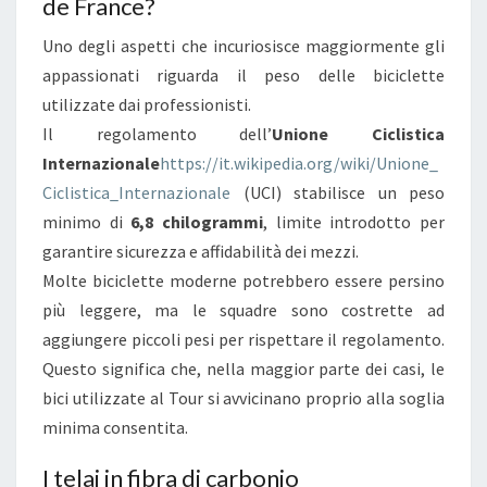
de France?
I
Uno degli aspetti che incuriosisce maggiormente gli
C
appassionati riguarda il peso delle biciclette
L
utilizzate dai professionisti.
E
Il regolamento dell’
T
Unione Ciclistica
Internazionale
https://it.wikipedia.org/wiki/Unione_
T
Ciclistica_Internazionale
(UCI) stabilisce un peso
E
minimo di
6,8 chilogrammi
,
, limite introdotto per
garantire sicurezza e affidabilità dei mezzi.
L
Molte biciclette moderne potrebbero essere persino
’
più leggere, ma le squadre sono costrette ad
A
aggiungere piccoli pesi per rispettare il regolamento.
T
Questo significa che, nella maggior parte dei casi, le
T
bici utilizzate al Tour si avvicinano proprio alla soglia
R
minima consentita.
E
Z
I telai in fibra di carbonio
Z