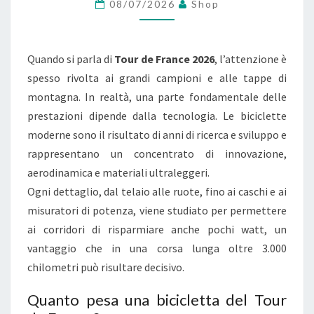
E
08/07/2026
Shop
F
R
Quando si parla di
Tour de France 2026
, l’attenzione è
A
spesso rivolta ai grandi campioni e alle tappe di
N
montagna. In realtà, una parte fondamentale delle
C
prestazioni dipende dalla tecnologia. Le biciclette
E
moderne sono il risultato di anni di ricerca e sviluppo e
2
rappresentano un concentrato di innovazione,
0
aerodinamica e materiali ultraleggeri.
2
Ogni dettaglio, dal telaio alle ruote, fino ai caschi e ai
6
misuratori di potenza, viene studiato per permettere
:
ai corridori di risparmiare anche pochi watt, un
L
vantaggio che in una corsa lunga oltre 3.000
E
chilometri può risultare decisivo.
B
I
Quanto pesa una bicicletta del Tour
C