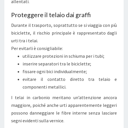
allentati.
U
Proteggere il telaio dai graffi
I
D
Durante il trasporto, soprattutto se si viaggia con più
A
biciclette, il rischio principale è rappresentato dagli
P
urti tra i telai.
R
Per evitarli è consigliabile:
A
utilizzare protezioni in schiuma per i tubi;
T
inserire separatori tra le biciclette;
I
fissare ogni bici individualmente;
C
evitare il contatto diretto tra telaio e
A
componenti metallici.
P
I telai in carbonio meritano un’attenzione ancora
E
maggiore, poiché anche urti apparentemente leggeri
R
possono danneggiare le fibre interne senza lasciare
V
segni evidenti sulla vernice.
I