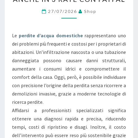
C
A
27/07/2026
Shop
P
E
Le
perdite d’acqua domestiche
rappresentano uno
R
dei problemi più frequenti e costosi per i proprietari di
D
abitazioni. Un’infiltrazione nascosta o una tubazione
I
danneggiata possono causare danni strutturali,
T
aumentare i consumi idrici e compromettere il
E
comfort della casa. Oggi, però, è possibile individuare
A
con precisione l’origine della perdita senza ricorrere a
C
demolizioni invasive, grazie a moderne tecnologie di
Q
ricerca perdite.
U
Affidarsi a professionisti specializzati significa
A
ottenere una diagnosi rapida e precisa, riducendo
I
tempi, costi di ripristino e disagi. Inoltre, il costo
N
dell’intervento può essere reso più sostenibile grazie
C