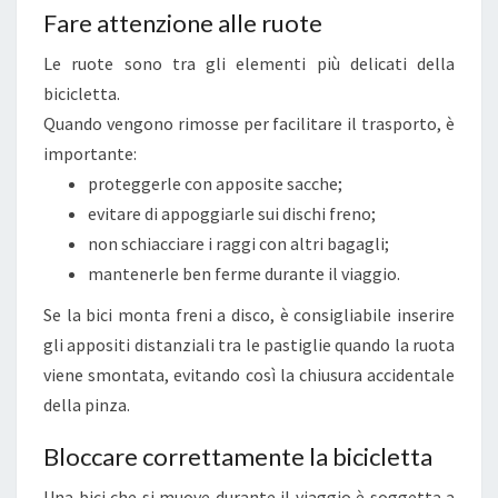
A
Fare attenzione alle ruote
G
Le ruote sono tra gli elementi più delicati della
G
bicicletta.
I
Quando vengono rimosse per facilitare il trasporto, è
A
importante:
R
proteggerle con apposite sacche;
E
evitare di appoggiarle sui dischi freno;
I
non schiacciare i raggi con altri bagagli;
N
mantenerle ben ferme durante il viaggio.
S
I
Se la bici monta freni a disco, è consigliabile inserire
C
gli appositi distanziali tra le pastiglie quando la ruota
U
viene smontata, evitando così la chiusura accidentale
R
della pinza.
E
Bloccare correttamente la bicicletta
Z
Z
Una bici che si muove durante il viaggio è soggetta a