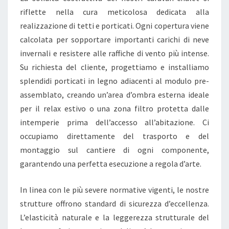
I
riflette nella cura meticolosa dedicata alla
N
realizzazione di tetti e porticati. Ogni copertura viene
G
calcolata per sopportare importanti carichi di neve
D
invernali e resistere alle raffiche di vento più intense.
I
Su richiesta del cliente, progettiamo e installiamo
L
splendidi porticati in legno adiacenti al modulo pre-
U
assemblato, creando un’area d’ombra esterna ideale
S
per il relax estivo o una zona filtro protetta dalle
S
intemperie prima dell’accesso all’abitazione. Ci
O
occupiamo direttamente del trasporto e del
montaggio sul cantiere di ogni componente,
garantendo una perfetta esecuzione a regola d’arte.
In linea con le più severe normative vigenti, le nostre
strutture offrono standard di sicurezza d’eccellenza.
L’elasticità naturale e la leggerezza strutturale del