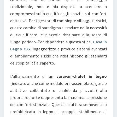
O
tradizionale, non è più disposta a scendere a
D
compromessi sulla qualità degli spazi e sul comfort
U
abitativo. Per i gestori di camping e villaggi turistici,
L
questo cambio di paradigma si traduce nella necessità
I
di riqualificare le piazzole destinate alla sosta di
P
lungo periodo. Per rispondere a questa sfida,
Case in
R
Legno C.G.
ingegnerizza e produce sistemi avanzati
E
di ampliamento rigido che ridefiniscono gli standard
-
dell’ospitalità all’aperto.
A
S
L’affiancamento di un
caravan-chalet in legno
S
(indicato anche come modulo pre-assemblato, guscio
E
abitativo coibentato o chalet da piazzola) alla
M
propria roulotte rappresenta la massima espressione
B
del comfort stanziale. Questa struttura semovente o
L
prefabbricata in legno si accoppia stabilmente al