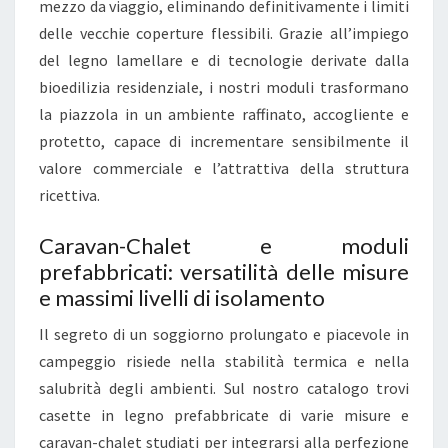
A
mezzo da viaggio, eliminando definitivamente i limiti
T
delle vecchie coperture flessibili. Grazie all’impiego
I
del legno lamellare e di tecnologie derivate dalla
I
bioedilizia residenziale, i nostri moduli trasformano
N
la piazzola in un ambiente raffinato, accogliente e
L
protetto, capace di incrementare sensibilmente il
E
valore commerciale e l’attrattiva della struttura
G
ricettiva.
N
Caravan-Chalet e moduli
O
prefabbricati: versatilità delle misure
P
e massimi livelli di isolamento
E
R
Il segreto di un soggiorno prolungato e piacevole in
R
campeggio risiede nella stabilità termica e nella
O
salubrità degli ambienti. Sul nostro catalogo trovi
U
casette in legno prefabbricate di varie misure e
L
caravan-chalet studiati per integrarsi alla perfezione