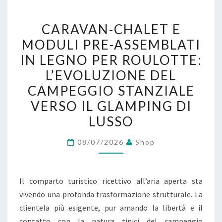
C
CARAVAN-CHALET E
A
MODULI PRE-ASSEMBLATI
R
IN LEGNO PER ROULOTTE:
A
V
L’EVOLUZIONE DEL
A
CAMPEGGIO STANZIALE
N
VERSO IL GLAMPING DI
-
LUSSO
C
H
08/07/2026
Shop
A
L
E
Il comparto turistico ricettivo all’aria aperta sta
T
vivendo una profonda trasformazione strutturale. La
E
clientela più esigente, pur amando la libertà e il
M
contatto con la natura tipici del campeggio