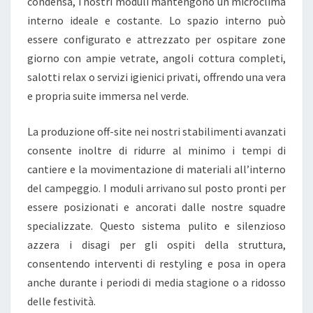
E
condensa, i nostri moduli mantengono un microclima
D
interno ideale e costante. Lo spazio interno può
E
essere configurato e attrezzato per ospitare zone
L
giorno con ampie vetrate, angoli cottura completi,
C
salotti relax o servizi igienici privati, offrendo una vera
A
e propria suite immersa nel verde.
M
La produzione off-site nei nostri stabilimenti avanzati
P
consente inoltre di ridurre al minimo i tempi di
E
cantiere e la movimentazione di materiali all’interno
G
del campeggio. I moduli arrivano sul posto pronti per
G
essere posizionati e ancorati dalle nostre squadre
I
specializzate. Questo sistema pulito e silenzioso
O
azzera i disagi per gli ospiti della struttura,
S
consentendo interventi di restyling e posa in opera
T
anche durante i periodi di media stagione o a ridosso
A
delle festività.
N