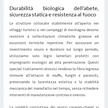
Z
Durabilità biologica dell’abete,
I
sicurezza statica e resistenza al fuoco
A
L
Le strutture collocate stabilmente all’aperto nei
E
villaggi turistici o nei campeggi di montagna devono
V
resistere a sollecitazioni climatiche gravose ed
E
escursioni termiche repentine. Per assicurare un
R
investimento sicuro e duraturo sul lungo periodo,
S
utilizziamo solo legni lamellari protetti con
O
impregnanti ecologici ad alta penetrazione. Questi
I
speciali trattamenti atossici rendono la fibra legnosa
L
immune all’attacco di muffe, funghi e parassiti,
G
preservando la lucentezza estetica e la stabilità
L
meccanica del manufatto nel tempo, senza richiedere
A
interventi di manutenzione continui e onerosi.
M
P
La solidità costruttiva dei nostri caravan-chalet si