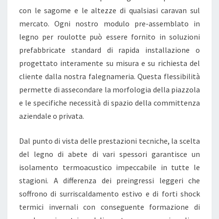
O
con le sagome e le altezze di qualsiasi caravan sul
T
mercato. Ogni nostro modulo pre-assemblato in
T
legno per roulotte può essere fornito in soluzioni
E
prefabbricate standard di rapida installazione o
:
progettato interamente su misura e su richiesta del
L
cliente dalla nostra falegnameria. Questa flessibilità
’
permette di assecondare la morfologia della piazzola
E
e le specifiche necessità di spazio della committenza
V
aziendale o privata.
O
L
Dal punto di vista delle prestazioni tecniche, la scelta
U
del legno di abete di vari spessori garantisce un
Z
isolamento termoacustico impeccabile in tutte le
I
stagioni. A differenza dei preingressi leggeri che
O
soffrono di surriscaldamento estivo e di forti shock
N
termici invernali con conseguente formazione di