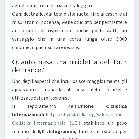
aerodinamica e materiali ultraleggeri.
:
Ogni dettaglio, dal telaio alle ruote, fino ai caschi e ai
L
misuratori di potenza, viene studiato per permettere
E
ai corridori di risparmiare anche pochi watt, un
B
vantaggio che in una corsa lunga oltre 3.000
I
chilometri può risultare decisivo.
C
I
Quanto pesa una bicicletta del Tour
C
de France?
L
Uno degli aspetti che incuriosisce maggiormente gli
E
appassionati riguarda il peso delle biciclette
T
utilizzate dai professionisti.
T
Il regolamento dell’
Unione Ciclistica
E
Internazionale
https://it.wikipedia.org/wiki/Unione_
,
Ciclistica_Internazionale
(UCI) stabilisce un peso
L
minimo di
6,8 chilogrammi
, limite introdotto per
’