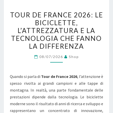
T
TOUR DE FRANCE 2026: LE
O
BICICLETTE,
U
L’ATTREZZATURA E LA
R
D
TECNOLOGIA CHE FANNO
E
LA DIFFERENZA
F
08/07/2026
R
Shop
A
N
Quando si parla di
Tour de France 2026
, l’attenzione è
C
spesso rivolta ai grandi campioni e alle tappe di
E
montagna. In realtà, una parte fondamentale delle
2
prestazioni dipende dalla tecnologia. Le biciclette
0
moderne sono il risultato di anni di ricerca e sviluppo e
2
rappresentano un concentrato di innovazione,
6