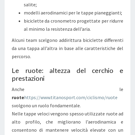
salite;
C
modelli aerodinamici per le tappe pianeggianti;
N
biciclette da cronometro progettate per ridurre
O
al minimo la resistenza dell’aria.
L
O
Alcuni team scelgono addirittura biciclette differenti
G
da una tappa all’altra in base alle caratteristiche del
I
percorso.
A
Le ruote: altezza del cerchio e
C
prestazioni
H
E
Anche le
F
ruote
https://www.titanosport.com/ciclismo/ruote
A
svolgono un ruolo fondamentale.
N
Nelle tappe veloci vengono spesso utilizzate ruote ad
N
alto profilo, che migliorano l’aerodinamica e
O
consentono di mantenere velocità elevate con un