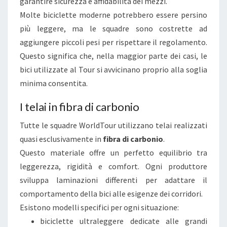
garantire sicurezza e affidabilità dei mezzi.
A
Molte biciclette moderne potrebbero essere persino
T
più leggere, ma le squadre sono costrette ad
T
aggiungere piccoli pesi per rispettare il regolamento.
R
Questo significa che, nella maggior parte dei casi, le
E
bici utilizzate al Tour si avvicinano proprio alla soglia
Z
minima consentita.
Z
A
I telai in fibra di carbonio
T
Tutte le squadre WorldTour utilizzano telai realizzati
U
quasi esclusivamente in
fibra di carbonio
.
R
Questo materiale offre un perfetto equilibrio tra
A
leggerezza, rigidità e comfort. Ogni produttore
E
sviluppa laminazioni differenti per adattare il
L
comportamento della bici alle esigenze dei corridori.
A
Esistono modelli specifici per ogni situazione:
T
biciclette ultraleggere dedicate alle grandi
E