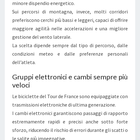
L
minore dispendio energetico.
A
Sui percorsi di montagna, invece, molti corridori
D
preferiscono cerchi più bassi e leggeri, capaci di offrire
I
maggiore agilità nelle accelerazioni e una migliore
F
gestione del vento laterale.
F
La scelta dipende sempre dal tipo di percorso, dalle
E
condizioni meteo e dalle preferenze personali
R
dell’atleta.
E
Gruppi elettronici e cambi sempre più
N
veloci
Z
A
Le biciclette del Tour de France sono equipaggiate con
trasmissioni elettroniche di ultima generazione.
I cambi elettronici garantiscono passaggi di rapporto
estremamente rapidi e precisi anche sotto forte
sforzo, riducendo il rischio di errori durante gli scatti o
le salite più impegnative.